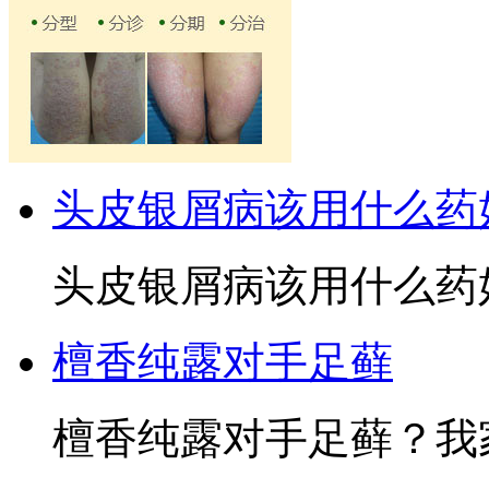
头皮银屑病该用什么药
头皮银屑病该用什么药好
檀香纯露对手足藓
檀香纯露对手足藓？我家