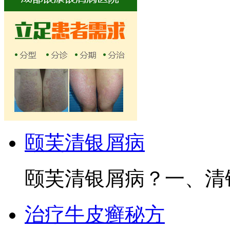
颐芙清银屑病
颐芙清银屑病？一、清银
治疗牛皮癣秘方